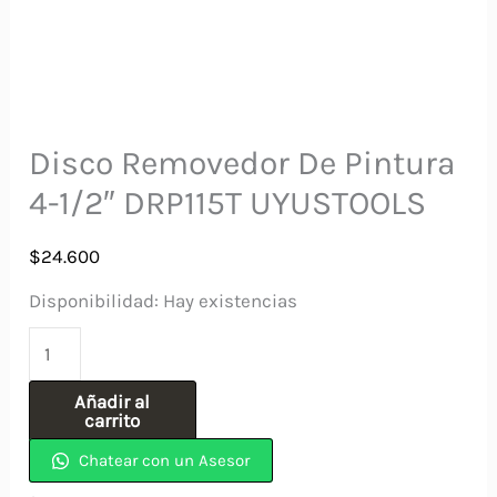
Disco Removedor De Pintura
4-1/2″ DRP115T UYUSTOOLS
$
24.600
Disponibilidad:
Hay existencias
Disco
Removedor
Añadir al
De
carrito
Pintura
Chatear con un Asesor
4-