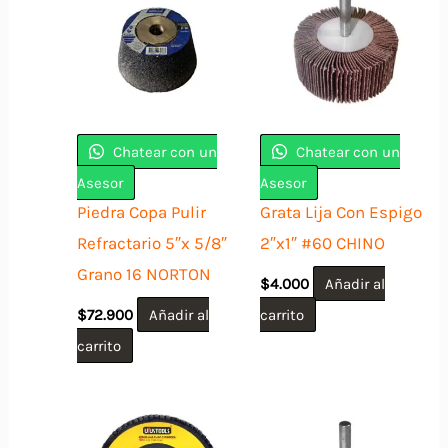
Chatear con un
Chatear con un
Asesor
Asesor
Piedra Copa Pulir
Grata Lija Con Espigo
Refractario 5″x 5/8″
2″x1″ #60 CHINO
Grano 16 NORTON
$
4.000
Añadir al
$
72.900
Añadir al
carrito
carrito