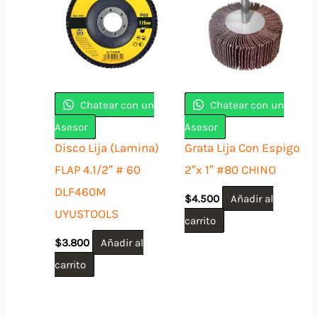
Chatear con un
Chatear con un
Asesor
Asesor
Disco Lija (Lamina)
Grata Lija Con Espigo
FLAP 4.1/2″ # 60
2″x 1″ #80 CHINO
DLF460M
$
4.500
Añadir al
UYUSTOOLS
carrito
$
3.800
Añadir al
carrito