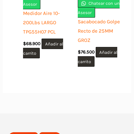
Chatear con un
Asesor
Asesor
Medidor Aire 10-
Sacabocado Golpe
200Lbs LARGO
Recto de 25MM
TPG55H07 PCL
GROZ
$
68.900
Añadir al
$
76.500
Añadir al
carrito
carrito