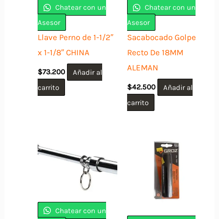
Chatear con un
Chatear con un
Asesor
Asesor
Llave Perno de 1-1/2″
Sacabocado Golpe
x 1-1/8″ CHINA
Recto De 18MM
ALEMAN
$
73.200
Añadir al
carrito
$
42.500
Añadir al
carrito
Chatear con un