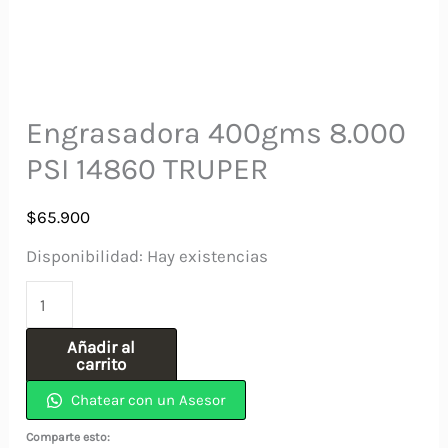
Engrasadora 400gms 8.000
PSI 14860 TRUPER
$
65.900
Disponibilidad:
Hay existencias
Engrasadora
400gms
Añadir al
8.000
carrito
PSI
Chatear con un Asesor
14860
Comparte esto: