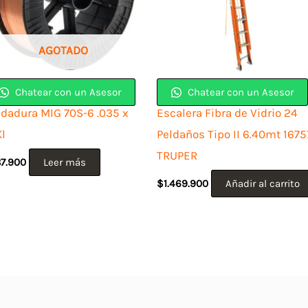
AGOTADO
Chatear con un Asesor
Chatear con un Asesor
ldadura MIG 70S-6 .035 x
Escalera Fibra de Vidrio 24
Kl
Peldaños Tipo II 6.40mt 1675
TRUPER
87.900
Leer más
$
1.469.900
Añadir al carrito