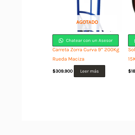
AGOTADO
Chatear con un Asesor
Carreta Zorra Curva 9” 200Kg
So
Rueda Maciza
15
$
309.900
Leer más
$
1