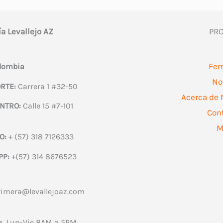
ía Levallejo AZ
PR
Fer
olombia
No
RTE:
Carrera 1 #32-50
Acerca de 
NTRO:
Calle 15 #7-101
Con
M
O:
+ (57) 318 7126333
PP:
+(57) 314 8676523
rimera@levallejoaz.com
:
Lun-Vie 8AM a 5PM