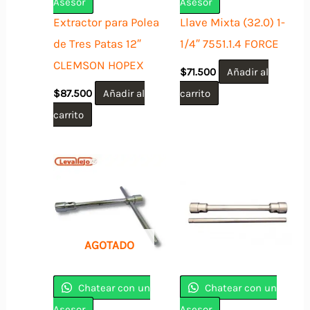
Asesor
Asesor
Extractor para Polea
Llave Mixta (32.0) 1-
de Tres Patas 12″
1/4″ 7551.1.4 FORCE
CLEMSON HOPEX
$
71.500
Añadir al
$
87.500
Añadir al
carrito
carrito
AGOTADO
Chatear con un
Chatear con un
Asesor
Asesor