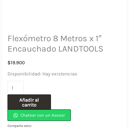
Flexómetro 8 Metros x 1″
Encauchado LANDTOOLS
$
19.900
Disponibilidad:
Hay existencias
Flexómetro
8
Añadir al
Metros
carrito
x
Chatear con un Asesor
1"
Comparte esto: