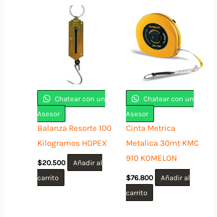
Chatear con un
Chatear con un
Asesor
Asesor
Balanza Resorte 100
Cinta Metrica
Kilogramos HOPEX
Metalica 30mt KMC
910 KOMELON
$
20.500
Añadir al
carrito
$
76.800
Añadir al
carrito