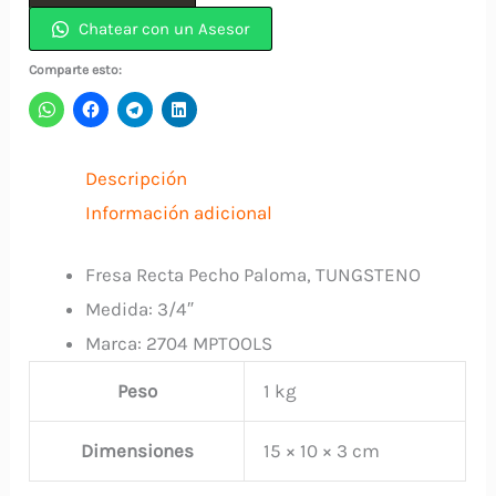
Chatear con un Asesor
Pecho
Paloma
Comparte esto:
3/4"
TUNGSTENO
2704
Descripción
MPTOOLS
Información adicional
cantidad
Fresa Recta Pecho Paloma, TUNGSTENO
Medida: 3/4″
Marca: 2704 MPTOOLS
Peso
1 kg
Dimensiones
15 × 10 × 3 cm