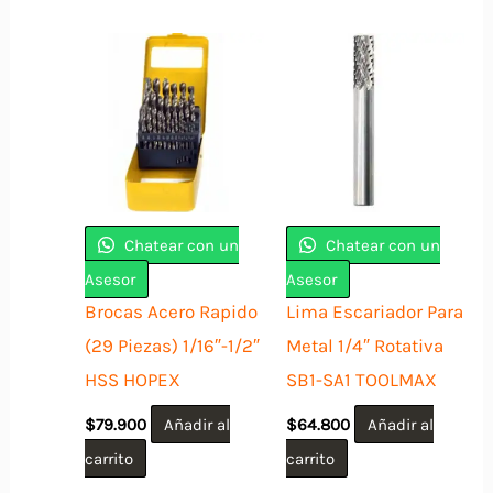
Chatear con un
Chatear con un
Asesor
Asesor
Brocas Acero Rapido
Lima Escariador Para
(29 Piezas) 1/16″-1/2″
Metal 1/4″ Rotativa
HSS HOPEX
SB1-SA1 TOOLMAX
$
79.900
Añadir al
$
64.800
Añadir al
carrito
carrito