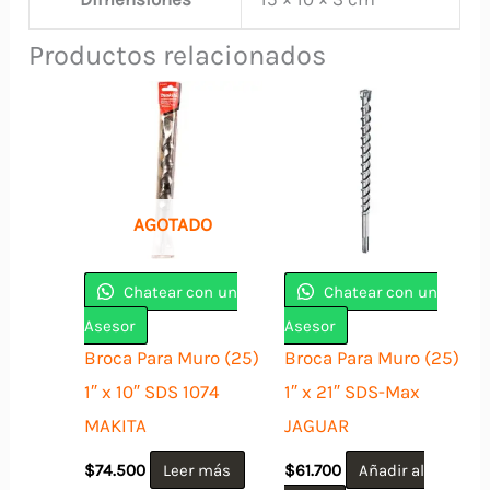
Productos relacionados
AGOTADO
Chatear con un
Chatear con un
Asesor
Asesor
Broca Para Muro (25)
Broca Para Muro (25)
1″ x 10″ SDS 1074
1″ x 21″ SDS-Max
MAKITA
JAGUAR
$
74.500
Leer más
$
61.700
Añadir al