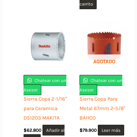
carrito
AGOTADO
Chatear con un
Chatear con un
Asesor
Asesor
Sierra Copa 2-1/16″
Sierra Copa Para
para Ceramica
Metal 67mm 2-5/8″
D51203 MAKITA
BAHCO
$
62.800
Añadir al
$
79.900
Leer más