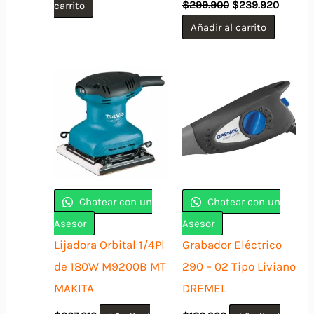
carrito
$
299.900
$
239.920
precio
precio
original
actual
Añadir al carrito
era:
es:
$299.900.
$239.9
Chatear con un
Chatear con un
Asesor
Asesor
Lijadora Orbital 1/4Pl
Grabador Eléctrico
de 180W M9200B MT
290 – 02 Tipo Liviano
MAKITA
DREMEL