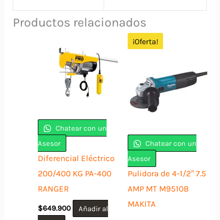
Productos relacionados
¡Oferta!
Chatear con un
Asesor
Chatear con un
Diferencial Eléctrico
Asesor
200/400 KG PA-400
Pulidora de 4-1/2″ 7.5
RANGER
AMP MT M9510B
MAKITA
$
649.900
Añadir al
El
El