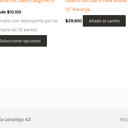
ante De Cuero Largo M/15
Guante De Cuero Para Soldar
15″ Naranja
sde
$
10.100
evalo con descuento por la
$
29.900
Añadir al carrito
mpra de 12 pares!
Este
Seleccionar opciones
producto
tiene
múltiples
variantes.
Las
opciones
se
pueden
ía Levallejo AZ
PR
elegir