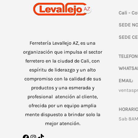
elegir
en
Cali - C
la
SEDE NO
página
SEDE CE
de
Ferretería Levallejo AZ, es una
producto
organización que impulsa el sector
TELEFON
ferretero en la ciudad de Cali, con
WHATSA
espíritu de liderazgo y un alto
compromiso con la calidad de sus
EMAIL:
productos y una esmerada y
ventasp
profesional atención al cliente,
ofrecida por un equipo amplia
HORARIO
mente dispuesto a brindar solo la
Sab 8AM
mejor atención.
Facebook
Instagram
TikTok