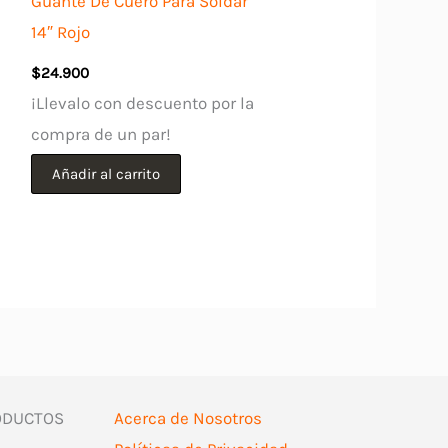
Guante De Cuero Para Soldar
14″ Rojo
$
24.900
¡Llevalo con descuento por la
compra de un par!
Añadir al carrito
ODUCTOS
Acerca de Nosotros