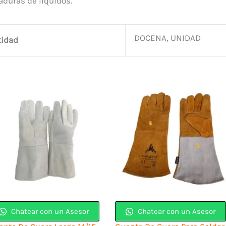
aduras de líquidos.
DOCENA, UNIDAD
tidad
Chatear con un Asesor
Chatear con un Asesor