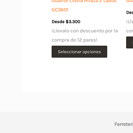
Guante Lluvia Hilaza 2 Lados
Gu
GC3601
De
¡Ll
Desde
$
3.300
¡Llevalo con descuento por la
co
compra de 12 pares!
Este
Seleccionar opciones
producto
tiene
múltiples
variantes.
Las
opciones
se
Ferreter
pueden