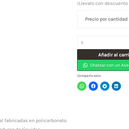
¡Llevalo con descuento
Precio por cantidad
Gafa
Clara
Añadir al carr
Deportiva
Chatear con un Ase
Anti
Rayón
Comparte esto:
Pata
negra
NIKATTO
cantidad
al fabricadas en policarbonato.