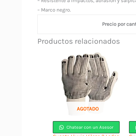
– Resistente a impactos, abrasión y salpic
– Marco negro.
Precio por can
Productos relacionados
AGOTADO
Chatear con un Asesor