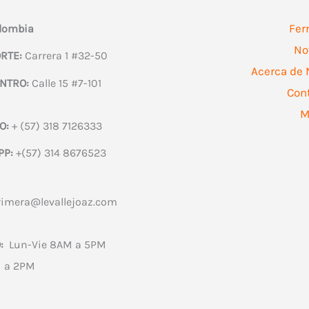
en
la
Fer
olombia
página
No
RTE:
Carrera 1 #32-50
de
Acerca de 
NTRO:
Calle 15 #7-101
producto
Con
M
O:
+ (57) 318 7126333
PP:
+(57) 314 8676523
rimera@levallejoaz.com
:
Lun-Vie 8AM a 5PM
 a 2PM