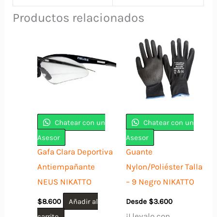
Productos relacionados
Chatear con un
Chatear con un
Asesor
Asesor
Gafa Clara Deportiva
Guante
Antiempañante
Nylon/Poliéster Talla
NEUS NIKATTO
– 9 Negro NIKATTO
$
8.600
Añadir al
Desde
$
3.600
¡Llevalo con
carrito