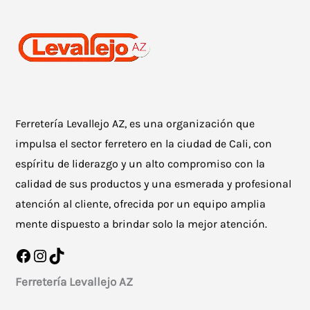
se
se
pueden
pueden
elegir
elegir
en
en
la
la
Ferretería Levallejo AZ, es una organización que
página
página
impulsa el sector ferretero en la ciudad de Cali, con
de
de
espíritu de liderazgo y un alto compromiso con la
producto
producto
calidad de sus productos y una esmerada y profesional
atención al cliente, ofrecida por un equipo amplia
mente dispuesto a brindar solo la mejor atención.
Facebook
Instagram
TikTok
Ferretería Levallejo AZ