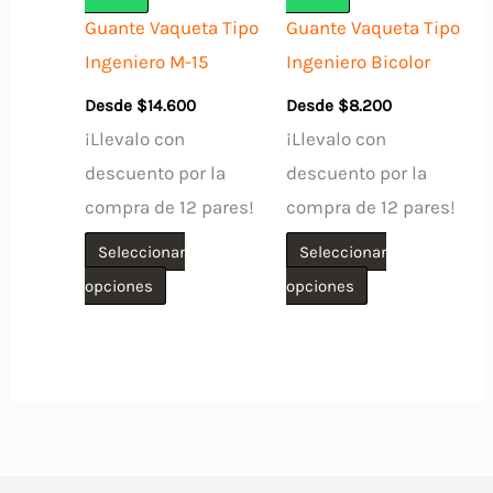
en
Guante Vaqueta Tipo
Guante Vaqueta Tipo
la
Ingeniero M-15
Ingeniero Bicolor
página
Desde
$
14.600
Desde
$
8.200
de
¡Llevalo con
¡Llevalo con
producto
descuento por la
descuento por la
compra de 12 pares!
compra de 12 pares!
Seleccionar
Seleccionar
Este
Este
opciones
opciones
producto
producto
tiene
tiene
múltiples
múltiples
variantes.
variantes.
Las
Las
opciones
opciones