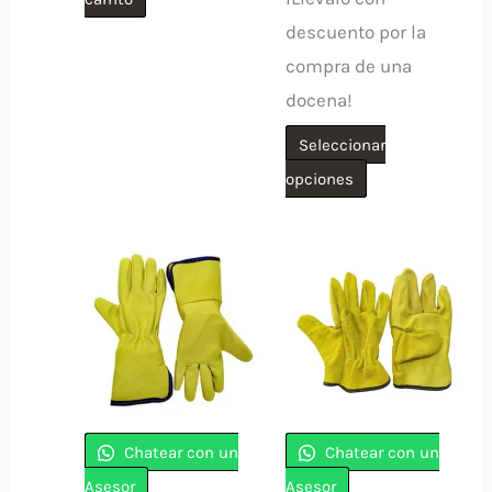
descuento por la
compra de una
docena!
Seleccionar
Este
opciones
producto
tiene
múltiples
variantes.
Las
opciones
se
pueden
Chatear con un
Chatear con un
elegir
Asesor
Asesor