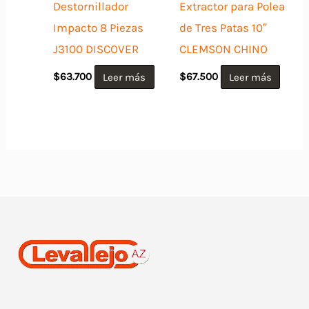
Destornillador
Extractor para Polea
Impacto 8 Piezas
de Tres Patas 10″
J3100 DISCOVER
CLEMSON CHINO
$
63.700
Leer más
$
67.500
Leer más