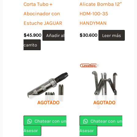
Corta Tubo +
Alicate Bomba 12″
Abocinador con
HDM-100-35
Estuche JAGUAR
HANDYMAN
$
45.900
Añadir al
$
30.600
Leer más
carrito
AGOTADO
AGOTADO
Chatear con un
Chatear con un
Asesor
Asesor