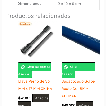
Dimensiones
12 × 12 × 9 cm
Productos relacionados
Chatear con un
Chatear con un
Asesor
Asesor
Llave Perno de 35
Sacabocado Golpe
MM x 17 MM CHINA
Recto De 18MM
ALEMAN
$
75.900
Añadir al
carrito
$
42.500
Añadir al