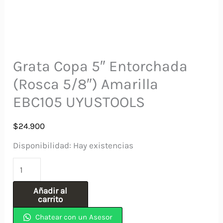
Grata Copa 5″ Entorchada
(Rosca 5/8″) Amarilla
EBC105 UYUSTOOLS
$
24.900
Disponibilidad:
Hay existencias
Grata
Copa
Añadir al
5"
carrito
Entorchada
Chatear con un Asesor