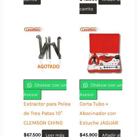
carrito
AGOTADO
Chatear con un
Chatear con un
Asesor
Asesor
Extractor para Polea
Corta Tubo +
de Tres Patas 10″
Abocinador con
CLEMSON CHINO
Estuche JAGUAR
$
67.500
Leer más
$
45.900
Añadir al