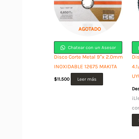
AGOTADO
Chatear con un Asesor
Disco Corte Metal 9″x 2.0mm
Di
INOXIDABLE 12675 MAKITA
4.1
UY
$
11.500
Leer más
De
¡Ll
co