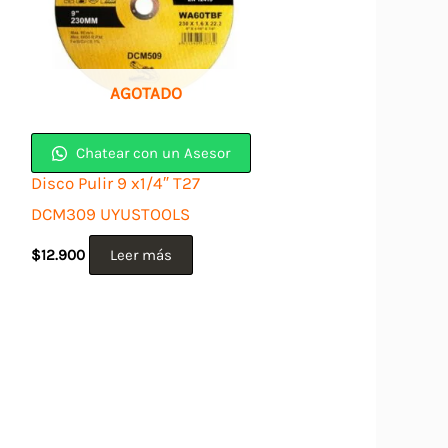
AGOTADO
Chatear con un Asesor
Disco Pulir 9 x1/4″ T27
DCM309 UYUSTOOLS
$
12.900
Leer más