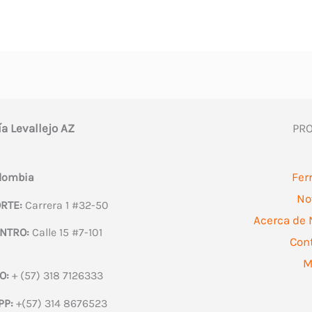
múltiples
variantes.
Las
opciones
se
ía Levallejo AZ
PR
pueden
elegir
en
Fer
olombia
la
No
RTE:
Carrera 1 #32-50
página
Acerca de 
NTRO:
Calle 15 #7-101
de
Con
producto
M
O:
+ (57) 318 7126333
PP:
+(57) 314 8676523