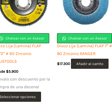
Chatear con un Asesor
Chatear con un Asesor
sco Lija (Lamina) FLAP
Disco Lija (Lamina) FLAP 7″ #
/2″ # 60 Zirconio
80 Zirconio RANGER
USTOOLS
$
17.300
Añadir al carrito
sde
$
5.900
evalo con descuento por la
mpra de una decena!
Este
Seleccionar opciones
producto
tiene