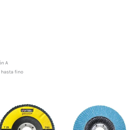
ón A
 hasta fino