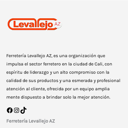
opciones
se
pueden
elegir
en
la
Ferretería Levallejo AZ, es una organización que
página
impulsa el sector ferretero en la ciudad de Cali, con
de
espíritu de liderazgo y un alto compromiso con la
producto
calidad de sus productos y una esmerada y profesional
atención al cliente, ofrecida por un equipo amplia
mente dispuesto a brindar solo la mejor atención.
Facebook
Instagram
TikTok
Ferretería Levallejo AZ