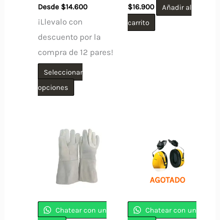
Desde
$
14.600
$
16.900
Añadir al
¡Llevalo con
carrito
descuento por la
compra de 12 pares!
Seleccionar
Este
opciones
producto
tiene
múltiples
variantes.
Las
opciones
AGOTADO
se
pueden
Chatear con un
Chatear con un