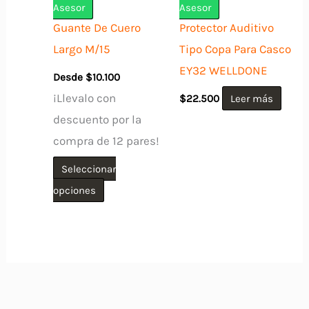
elegir
Asesor
Asesor
en
Guante De Cuero
Protector Auditivo
la
Largo M/15
Tipo Copa Para Casco
página
EY32 WELLDONE
Desde
$
10.100
de
¡Llevalo con
$
22.500
Leer más
producto
descuento por la
compra de 12 pares!
Seleccionar
Este
opciones
producto
tiene
múltiples
variantes.
Las