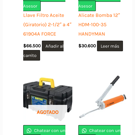
Asesor
Asesor
Llave Filtro Aceite
Alicate Bomba 12″
(Giratorio) 2-1/2″ a 4″
HDM-100-35
61904A FORCE
HANDYMAN
$
66.500
Añadir al
$
30.600
Leer más
carrito
AGOTADO
Chatear con un
Chatear con un