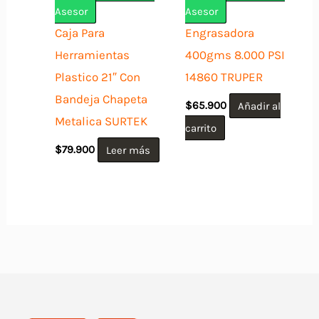
Asesor
Asesor
Caja Para
Engrasadora
Herramientas
400gms 8.000 PSI
Plastico 21″ Con
14860 TRUPER
Bandeja Chapeta
$
65.900
Añadir al
Metalica SURTEK
carrito
$
79.900
Leer más