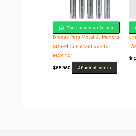
Chatear con un Asesor
Brocas Para Metal & Madera
Li
SDS-Pl (5 Piezas) 59243
1/
MAKITA
$
1
$
68.950
Añadir al carrito