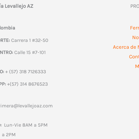
ía Levallejo AZ
PR
Fer
olombia
No
RTE:
Carrera 1 #32-50
Acerca de 
NTRO:
Calle 15 #7-101
Con
M
O:
+ (57) 318 7126333
PP:
+(57) 314 8676523
rimera@levallejoaz.com
:
Lun-Vie 8AM a 5PM
 a 2PM