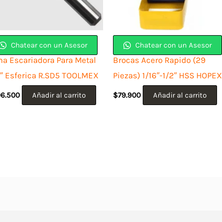
Chatear con un Asesor
Chatear con un Asesor
ma Escariadora Para Metal
Brocas Acero Rapido (29
2″ Esferica R.SD5 TOOLMEX
Piezas) 1/16″-1/2″ HSS HOPEX
06.500
Añadir al carrito
$
79.900
Añadir al carrito