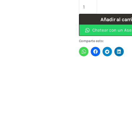
Instalador
Para
Añadir al carr
Cerradura
Chatear con un Ase
Bimetal
cantidad
Comparte esto: