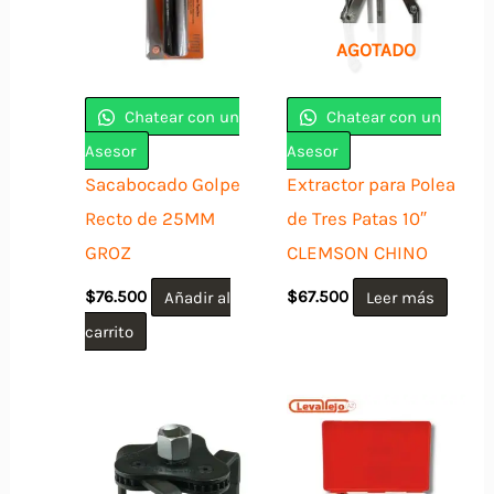
AGOTADO
Chatear con un
Chatear con un
Asesor
Asesor
Sacabocado Golpe
Extractor para Polea
Recto de 25MM
de Tres Patas 10″
GROZ
CLEMSON CHINO
$
76.500
Añadir al
$
67.500
Leer más
carrito