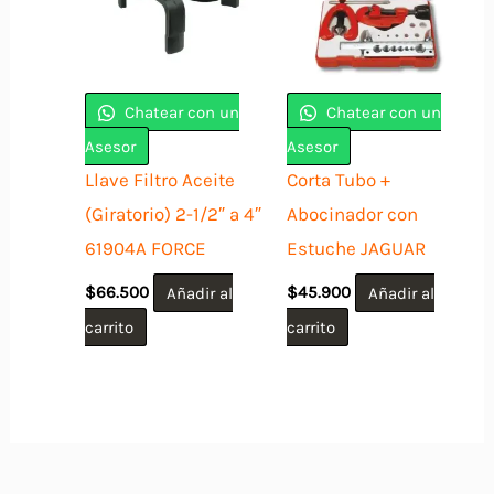
Chatear con un
Chatear con un
Asesor
Asesor
Llave Filtro Aceite
Corta Tubo +
(Giratorio) 2-1/2″ a 4″
Abocinador con
61904A FORCE
Estuche JAGUAR
$
66.500
Añadir al
$
45.900
Añadir al
carrito
carrito