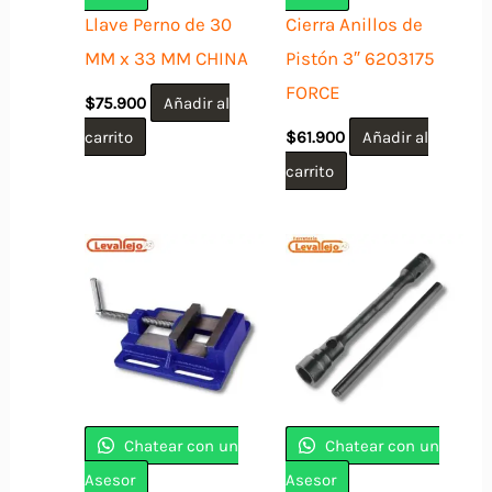
Llave Perno de 30
Cierra Anillos de
MM x 33 MM CHINA
Pistón 3″ 6203175
FORCE
$
75.900
Añadir al
carrito
$
61.900
Añadir al
carrito
Chatear con un
Chatear con un
Asesor
Asesor