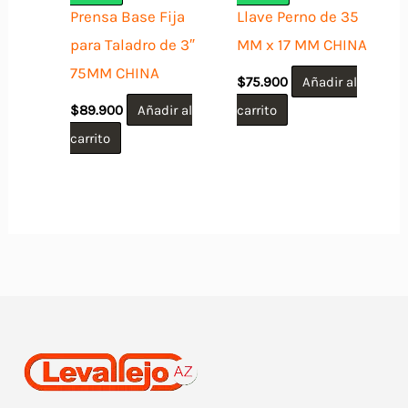
Prensa Base Fija
Llave Perno de 35
para Taladro de 3″
MM x 17 MM CHINA
75MM CHINA
$
75.900
Añadir al
$
89.900
Añadir al
carrito
carrito