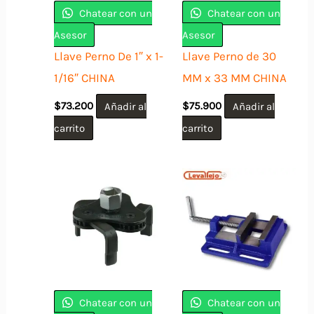
Chatear con un
Chatear con un
Asesor
Asesor
Llave Perno De 1″ x 1-
Llave Perno de 30
1/16″ CHINA
MM x 33 MM CHINA
$
73.200
Añadir al
$
75.900
Añadir al
carrito
carrito
Chatear con un
Chatear con un