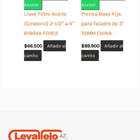
Asesor
Asesor
Llave Filtro Aceite
Prensa Base Fija
(Giratorio) 2-1/2″ a 4″
para Taladro de 3″
61904A FORCE
75MM CHINA
$
66.500
Añadir al
$
89.900
Añadir al
carrito
carrito