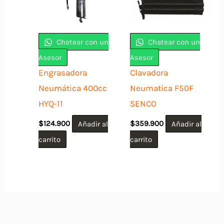
Chatear con un
Chatear con un
Asesor
Asesor
Engrasadora
Clavadora
Neumática 400cc
Neumatica F50F
HYQ-11
SENCO
$
124.900
Añadir al
$
359.900
Añadir al
carrito
carrito