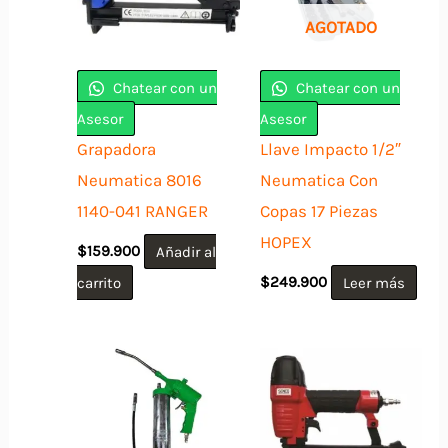
AGOTADO
Chatear con un
Chatear con un
Asesor
Asesor
Grapadora
Llave Impacto 1/2″
Neumatica 8016
Neumatica Con
1140-041 RANGER
Copas 17 Piezas
HOPEX
$
159.900
Añadir al
carrito
$
249.900
Leer más