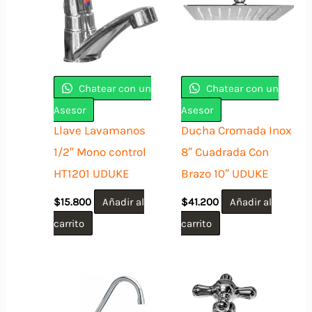
Chatear con un
Chatear con un
Asesor
Asesor
Llave Lavamanos
Ducha Cromada Inox
1/2″ Mono control
8″ Cuadrada Con
HT1201 UDUKE
Brazo 10″ UDUKE
$
15.800
Añadir al
$
41.200
Añadir al
carrito
carrito