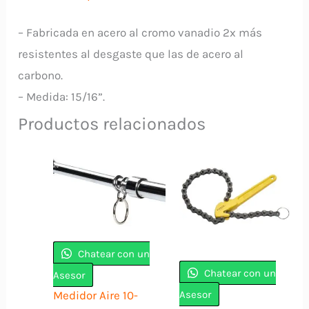
YOV1516P
UYUSTOOLS
– Fabricada en acero al cromo vanadio 2x más
cantidad
resistentes al desgaste que las de acero al
carbono.
– Medida: 15/16”.
Productos relacionados
Chatear con un
Chatear con un
Asesor
Asesor
Medidor Aire 10-