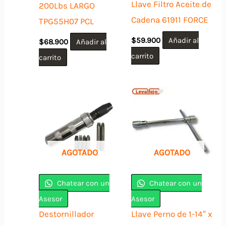
Llave Filtro Aceite de
200Lbs LARGO
Cadena 61911 FORCE
TPG55H07 PCL
$
59.900
Añadir al
$
68.900
Añadir al
carrito
carrito
AGOTADO
AGOTADO
Chatear con un
Chatear con un
Asesor
Asesor
Destornillador
Llave Perno de 1-14″ x