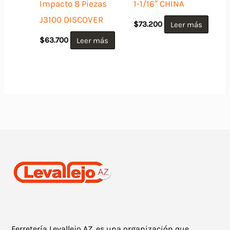
Impacto 8 Piezas
1-1/16″ CHINA
J3100 DISCOVER
$
73.200
Leer más
$
63.700
Leer más
Ferretería Levallejo AZ, es una organización que