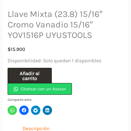
Llave Mixta (23.8) 15/16″
Cromo Vanadio 15/16″
YOV1516P UYUSTOOLS
$
15.900
Disponibilidad:
Solo quedan 1 disponibles
Llave
Añadir al
carrito
Mixta
Chatear con un Asesor
(23.8)
15/16"
Comparte esto:
Cromo
Vanadio
15/16"
Descripción