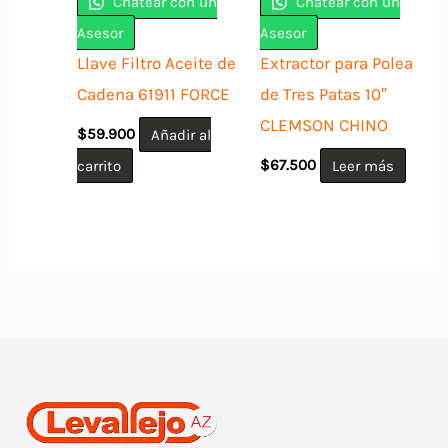
Chatear con un
Chatear con un
Asesor
Asesor
Llave Filtro Aceite de
Extractor para Polea
Cadena 61911 FORCE
de Tres Patas 10″
CLEMSON CHINO
$
59.900
Añadir al
carrito
$
67.500
Leer más