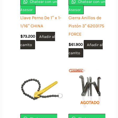
Chatear con un
Chatear con un
Asesor
Asesor
Llave Perno De 1″ x 1-
Cierra Anillos de
1/16″ CHINA
Pistón 3″ 6203175
FORCE
$
73.200
Añadir al
carrito
$
61.900
Añadir al
carrito
AGOTADO