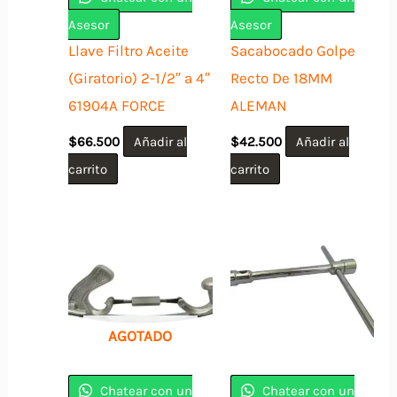
Asesor
Asesor
Llave Filtro Aceite
Sacabocado Golpe
(Giratorio) 2-1/2″ a 4″
Recto De 18MM
61904A FORCE
ALEMAN
$
66.500
Añadir al
$
42.500
Añadir al
carrito
carrito
AGOTADO
Chatear con un
Chatear con un