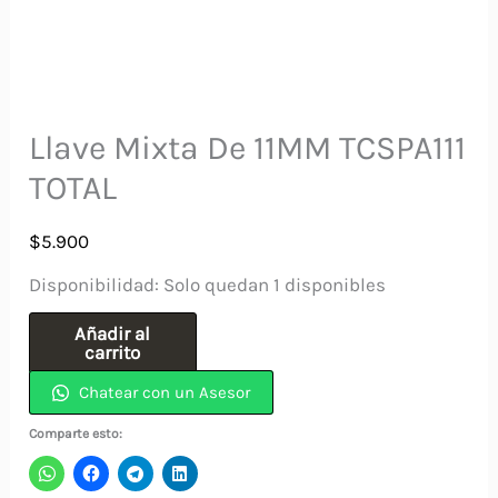
Llave Mixta De 11MM TCSPA111
TOTAL
$
5.900
Disponibilidad:
Solo quedan 1 disponibles
Llave
Añadir al
carrito
Mixta
Chatear con un Asesor
De
11MM
Comparte esto:
TCSPA111