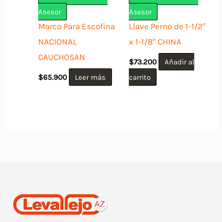
Asesor
Asesor
Marco Para Escofina
Llave Perno de 1-1/2″
NACIONAL
x 1-1/8″ CHINA
CAUCHOSAN
$
73.200
Añadir al
$
65.900
Leer más
carrito