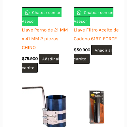
Chatear con un
Chatear con un
Asesor
Asesor
Llave Perno de 21 MM
Llave Filtro Aceite de
x 41 MM 2 piezas
Cadena 61911 FORCE
CHINO
$
59.900
Añadir al
$
75.900
Añadir al
carrito
carrito