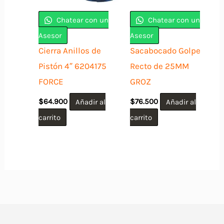
Chatear con un
Chatear con un
Asesor
Asesor
Cierra Anillos de
Sacabocado Golpe
Pistón 4″ 6204175
Recto de 25MM
FORCE
GROZ
$
64.900
Añadir al
$
76.500
Añadir al
carrito
carrito