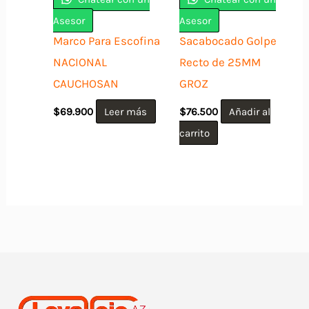
Asesor
Asesor
Marco Para Escofina
Sacabocado Golpe
NACIONAL
Recto de 25MM
CAUCHOSAN
GROZ
$
69.900
Leer más
$
76.500
Añadir al
carrito