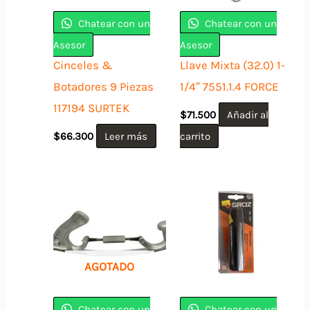
Chatear con un
Chatear con un
Asesor
Asesor
Cinceles &
Llave Mixta (32.0) 1-
Botadores 9 Piezas
1/4″ 7551.1.4 FORCE
117194 SURTEK
$
71.500
Añadir al
$
66.300
Leer más
carrito
AGOTADO
Chatear con un
Chatear con un