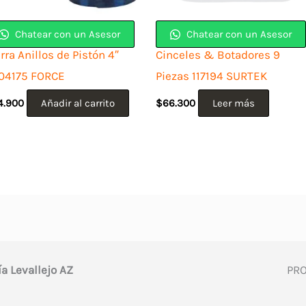
Chatear con un Asesor
Chatear con un Asesor
rra Anillos de Pistón 4″
Cinceles & Botadores 9
04175 FORCE
Piezas 117194 SURTEK
4.900
Añadir al carrito
$
66.300
Leer más
ía Levallejo AZ
PR