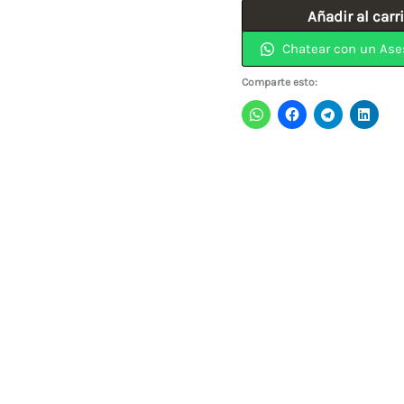
Llave
Añadir al carr
Mixta
Chatear con un Ase
De
Comparte esto:
25MM
75525
FORCE
cantidad