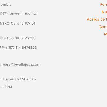
Fer
olombia
No
RTE:
Carrera 1 #32-50
Acerca de 
NTRO:
Calle 15 #7-101
Con
M
O:
+ (57) 318 7126333
PP:
+(57) 314 8676523
rimera@levallejoaz.com
:
Lun-Vie 8AM a 5PM
 a 2PM