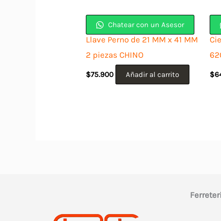
Chatear con un Asesor
Llave Perno de 21 MM x 41 MM
Cie
2 piezas CHINO
62
$
75.900
Añadir al carrito
$
6
Ferreter