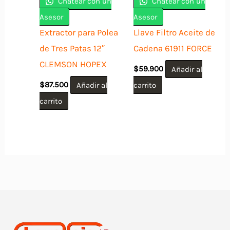
Chatear con un
Chatear con un
Asesor
Asesor
Extractor para Polea
Llave Filtro Aceite de
de Tres Patas 12″
Cadena 61911 FORCE
CLEMSON HOPEX
$
59.900
Añadir al
$
87.500
Añadir al
carrito
carrito