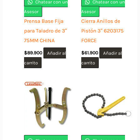
Chatear con un
Chatear con un
Asesor
Asesor
Prensa Base Fija
Cierra Anillos de
para Taladro de 3″
Pistón 3″ 6203175
75MM CHINA
FORCE
$
89.900
Añadir al
$
61.900
Añadir al
carrito
carrito