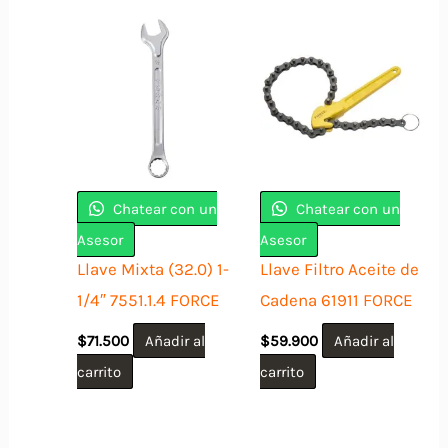
Chatear con un
Chatear con un
Asesor
Asesor
Llave Mixta (32.0) 1-
Llave Filtro Aceite de
1/4″ 7551.1.4 FORCE
Cadena 61911 FORCE
$
71.500
Añadir al
$
59.900
Añadir al
carrito
carrito