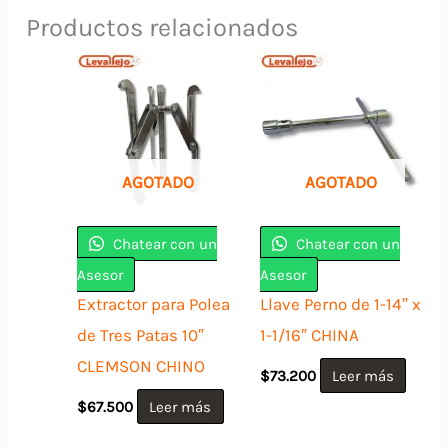
Productos relacionados
AGOTADO
AGOTADO
Chatear con un
Chatear con un
Asesor
Asesor
Extractor para Polea
Llave Perno de 1-14″ x
de Tres Patas 10″
1-1/16″ CHINA
CLEMSON CHINO
$
73.200
Leer más
$
67.500
Leer más