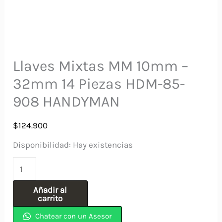
Llaves Mixtas MM 10mm –
32mm 14 Piezas HDM-85-
908 HANDYMAN
$
124.900
Disponibilidad:
Hay existencias
Llaves
Mixtas
Añadir al
MM
carrito
10mm
Chatear con un Asesor