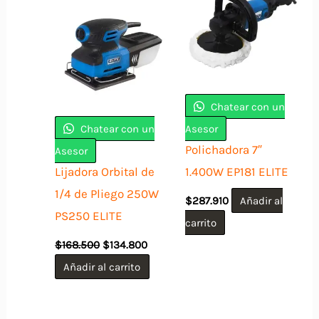
Chatear con un
Chatear con un
Asesor
Polichadora 7″
Asesor
Lijadora Orbital de
1.400W EP181 ELITE
1/4 de Pliego 250W
$
287.910
Añadir al
PS250 ELITE
carrito
El
El
$
168.500
$
134.800
precio
precio
original
actual
Añadir al carrito
era:
es:
$168.500.
$134.800.