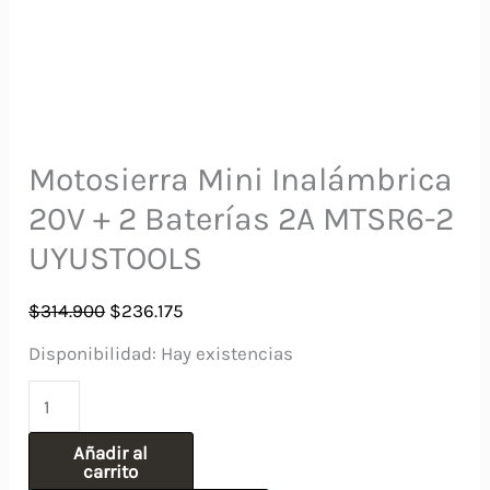
Motosierra Mini Inalámbrica
20V + 2 Baterías 2A MTSR6-2
UYUSTOOLS
El
El
$
314.900
$
236.175
precio
precio
Disponibilidad:
Hay existencias
original
actual
Motosierra
era:
es:
Mini
$314.900.
$236.175.
Añadir al
Inalámbrica
carrito