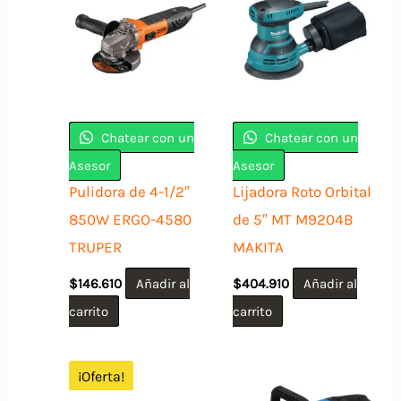
Chatear con un
Chatear con un
Asesor
Asesor
Pulidora de 4-1/2″
Lijadora Roto Orbital
850W ERGO-4580
de 5″ MT M9204B
TRUPER
MAKITA
$
146.610
Añadir al
$
404.910
Añadir al
carrito
carrito
¡Oferta!