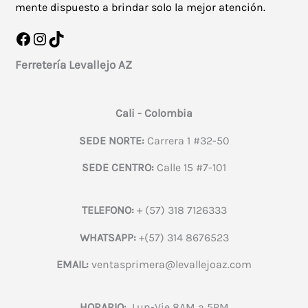
mente dispuesto a brindar solo la mejor atención.
Facebook
Instagram
TikTok
Ferretería Levallejo AZ
Cali - Colombia
SEDE NORTE:
Carrera 1 #32-50
SEDE CENTRO:
Calle 15 #7-101
TELEFONO:
+ (57) 318 7126333
WHATSAPP:
+(57) 314 8676523
EMAIL:
ventasprimera@levallejoaz.com
HORARIO:
Lun-Vie 8AM a 5PM