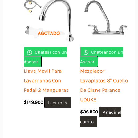
AGOTADO
Chatear con un
Chatear con un
Asesor
Asesor
Llave Movil Para
Mezclador
Lavamanos Con
Lavaplatos 8″ Cuello
Pedal 2 Mangueras
De Cisne Palanca
UDUKE
$
149.900
Leer más
$
36.900
Añadir al
carrito