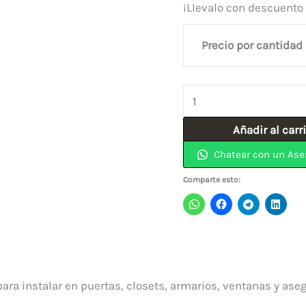
¡Llevalo con descuento
Precio por cantidad
Pasador
Tipo
Añadir al carr
Aleman
Chatear con un Ase
1-
1/2"
Comparte esto:
PAVONADO
Con
Tornillo
INDUMA
cantidad
para instalar en puertas, closets, armarios, ventanas y ase