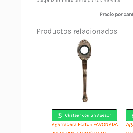
desplazamiento entre partes moviles
Precio por can
Productos relacionados
Chatear con un Asesor
Agarradera Porton PAVONADA
Ag