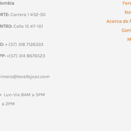
en
Fer
olombia
la
No
RTE:
Carrera 1 #32-50
pág
Acerca de 
NTRO:
Calle 15 #7-101
de
Con
pro
M
O:
+ (57) 318 7126333
PP:
+(57) 314 8676523
rimera@levallejoaz.com
:
Lun-Vie 8AM a 5PM
 a 2PM