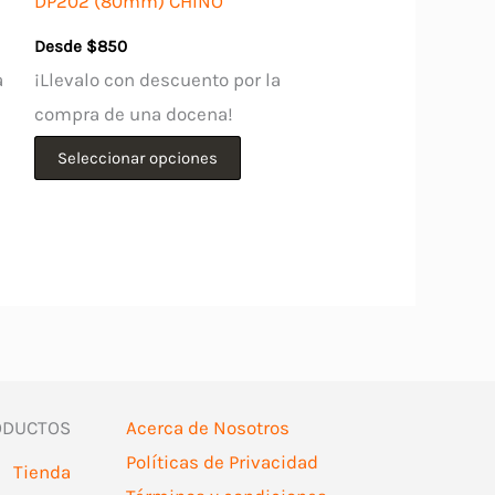
DP202 (80mm) CHINO
Desde
$
850
a
¡Llevalo con descuento por la
compra de una docena!
Este
Seleccionar opciones
ducto
producto
e
tiene
iples
múltiples
antes.
variantes.
Las
iones
opciones
se
ODUCTOS
Acerca de Nosotros
den
pueden
Políticas de Privacidad
ir
elegir
Tienda