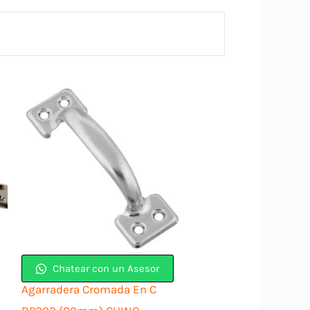
Chatear con un Asesor
Agarradera Cromada En C