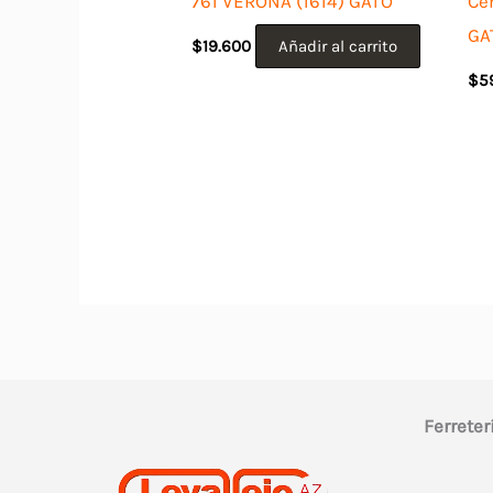
761 VERONA (1614) GATO
Ce
GA
$
19.600
Añadir al carrito
$
5
Ferreter