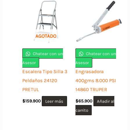
AGOTADO
Chatear con un
Chatear con un
Asesor
Asesor
Escalera Tipo Silla 3
Engrasadora
Peldaños 24120
400gms 8.000 PSI
PRETUL
14860 TRUPER
$
159.900
Leer más
$
65.900
Añadir al
carrito