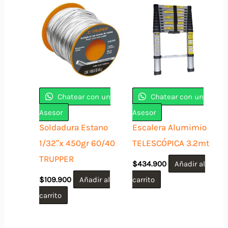
Chatear con un
Chatear con un
Asesor
Asesor
Soldadura Estano
Escalera Alumimio
1/32″x 450gr 60/40
TELESCÓPICA 3.2mt
TRUPPER
$
434.900
Añadir al
$
109.900
Añadir al
carrito
carrito