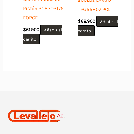
Pistón 3″ 6203175
TPG55H07 PCL
FORCE
$
68.900
Añadir al
$
61.900
Añadir al
carrito
carrito