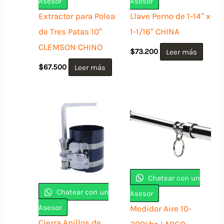
Asesor
Asesor
Extractor para Polea
Llave Perno de 1-14″ x
de Tres Patas 10″
1-1/16″ CHINA
CLEMSON CHINO
$
73.200
Leer más
$
67.500
Leer más
Chatear con un
Chatear con un
Asesor
Asesor
Medidor Aire 10-
Cierra Anillos de
200Lbs LARGO