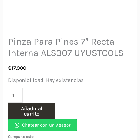
Pinza Para Pines 7″ Recta
Interna ALS307 UYUSTOOLS
$
17.900
Disponibilidad:
Hay existencias
Pinza
Para
Añadir al
Pines
carrito
7"
Chatear con un Asesor
Recta
Comparte esto: