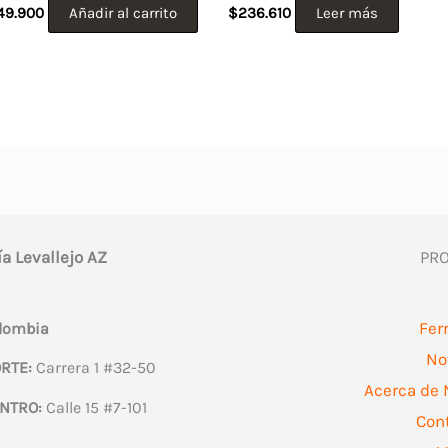
49.900
Añadir al carrito
$
236.610
Leer más
ía Levallejo AZ
PR
Fer
olombia
No
RTE:
Carrera 1 #32-50
Acerca de 
NTRO:
Calle 15 #7-101
Con