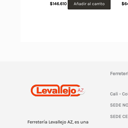
$
146.610
Añadir al carrito
$
6
Ferreter
Cali - C
SEDE NO
SEDE CE
Ferretería Levallejo AZ, es una