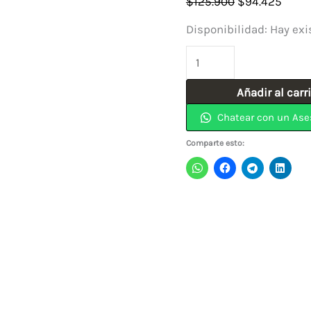
El
El
$
125.900
$
94.425
precio
preci
Disponibilidad:
Hay exi
original
actua
Pistola
era:
es:
de
$125.900.
$94.4
Añadir al carr
Aire
Chatear con un Ase
Caliente
1800W
Comparte esto:
HG1900
ELITE
cantidad