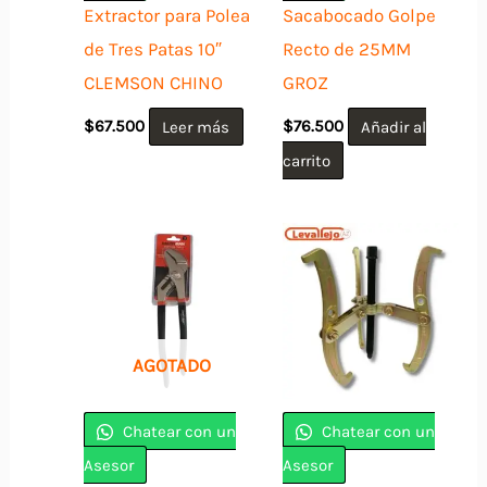
Extractor para Polea
Sacabocado Golpe
de Tres Patas 10″
Recto de 25MM
CLEMSON CHINO
GROZ
$
67.500
Leer más
$
76.500
Añadir al
carrito
AGOTADO
Chatear con un
Chatear con un
Asesor
Asesor