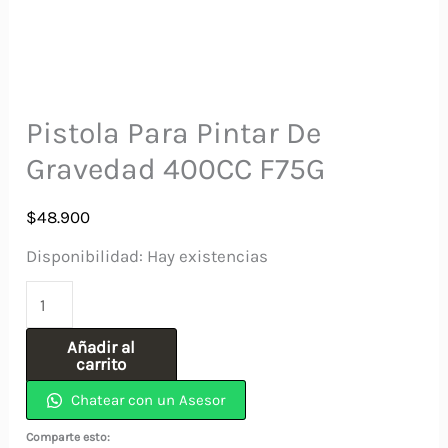
Pistola Para Pintar De
Gravedad 400CC F75G
$
48.900
Disponibilidad:
Hay existencias
Pistola
Para
Añadir al
Pintar
carrito
De
Chatear con un Asesor
Gravedad
Comparte esto: