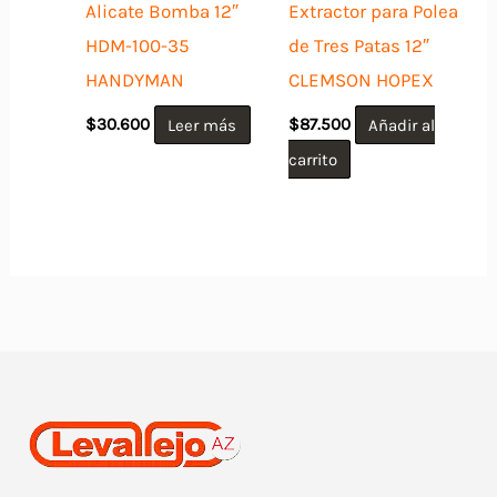
Alicate Bomba 12″
Extractor para Polea
HDM-100-35
de Tres Patas 12″
HANDYMAN
CLEMSON HOPEX
$
30.600
Leer más
$
87.500
Añadir al
carrito