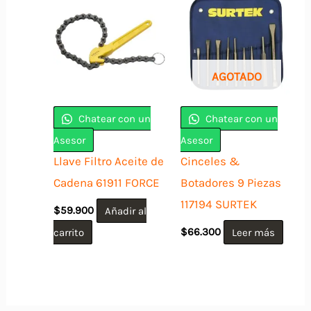
AGOTADO
Chatear con un
Chatear con un
Asesor
Asesor
Llave Filtro Aceite de
Cinceles &
Cadena 61911 FORCE
Botadores 9 Piezas
117194 SURTEK
$
59.900
Añadir al
carrito
$
66.300
Leer más