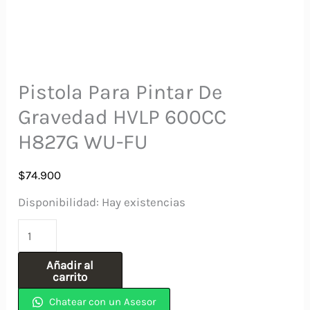
Pistola Para Pintar De
Gravedad HVLP 600CC
H827G WU-FU
$
74.900
Disponibilidad:
Hay existencias
Pistola
Para
Añadir al
Pintar
carrito
De
Chatear con un Asesor