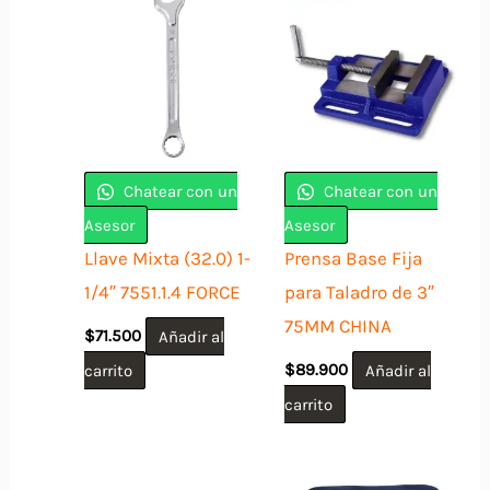
Chatear con un
Chatear con un
Asesor
Asesor
Llave Mixta (32.0) 1-
Prensa Base Fija
1/4″ 7551.1.4 FORCE
para Taladro de 3″
75MM CHINA
$
71.500
Añadir al
carrito
$
89.900
Añadir al
carrito