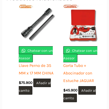
Chatear con un
Chatear con un
Asesor
Asesor
Llave Perno de 35
Corta Tubo +
MM x 17 MM CHINA
Abocinador con
Estuche JAGUAR
$
75.900
Añadir al
carrito
$
45.900
Añadir al
carrito