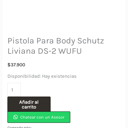
Pistola Para Body Schutz
Liviana DS-2 WUFU
$
37.900
Disponibilidad:
Hay existencias
Pistola
Para
Añadir al
Body
carrito
Schutz
Chatear con un Asesor
Liviana
Comparte esto: