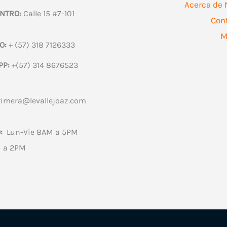
Acerca de 
NTRO:
Calle 15 #7-101
Con
M
O:
+ (57) 318 7126333
PP:
+(57) 314 8676523
rimera@levallejoaz.com
:
Lun-Vie 8AM a 5PM
 a 2PM