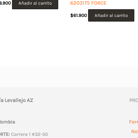
6203175 FORCE
8.900
Añadir al carrito
$
61.900
Añadir al carrito
ía Levallejo AZ
PR
Fer
olombia
No
RTE:
Carrera 1 #32-50