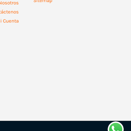
Sitemap
Nosotros
táctenos
i Cuenta