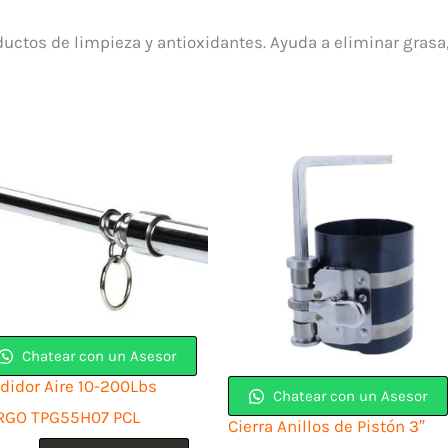
oductos de limpieza y antioxidantes. Ayuda a eliminar gras
Chatear con un Asesor
didor Aire 10-200Lbs
Chatear con un Asesor
RGO TPG55H07 PCL
Cierra Anillos de Pistón 3″