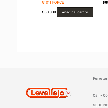
61911 FORCE
$
6
$
59.900
Añadir al carrito
Ferreter
Cali - C
SEDE NO