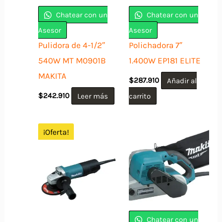
Chatear con un
Chatear con un
Asesor
Asesor
Pulidora de 4-1/2″
Polichadora 7″
540W MT M0901B
1.400W EP181 ELITE
MAKITA
$
287.910
Añadir al
$
242.910
Leer más
carrito
¡Oferta!
Chatear con un