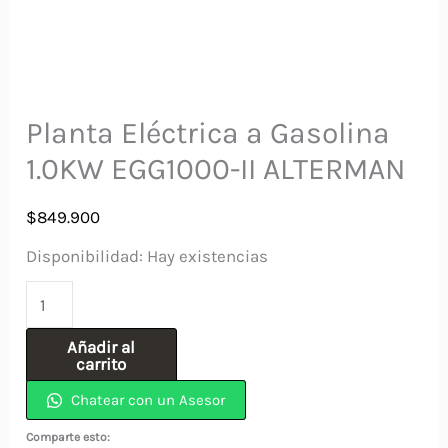
Planta Eléctrica a Gasolina
1.0KW EGG1000-II ALTERMAN
$
849.900
Disponibilidad:
Hay existencias
Planta
Eléctrica
Añadir al
a
carrito
Gasolina
Chatear con un Asesor
1.0KW
Comparte esto: