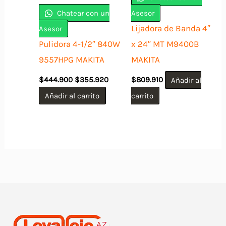
Chatear con un
Asesor
Lijadora de Banda 4″
Asesor
Pulidora 4-1/2″ 840W
x 24″ MT M9400B
9557HPG MAKITA
MAKITA
El
El
$
444.900
$
355.920
$
809.910
Añadir al
precio
precio
original
actual
Añadir al carrito
carrito
era:
es:
$444.900.
$355.920.