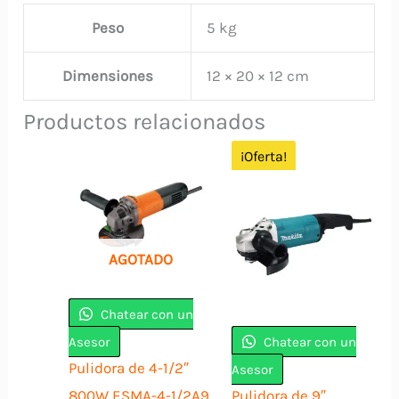
Peso
5 kg
Dimensiones
12 × 20 × 12 cm
Productos relacionados
¡Oferta!
AGOTADO
Chatear con un
Asesor
Chatear con un
Pulidora de 4-1/2″
Asesor
800W ESMA-4-1/2A9
Pulidora de 9″