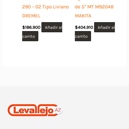
290 – 02 Tipo Liviano
de 5″ MT M9204B
DREMEL
MAKITA
$
186.900
Añadir al
$
404.910
Añadir al
carrito
carrito