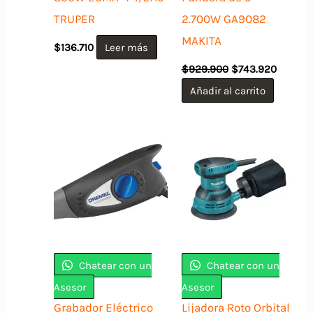
TRUPER
2.700W GA9082
MAKITA
$
136.710
Leer más
El
El
$
929.900
$
743.920
precio
precio
original
actual
Añadir al carrito
era:
es:
$929.900.
$743.92
Chatear con un
Chatear con un
Asesor
Asesor
Grabador Eléctrico
Lijadora Roto Orbital