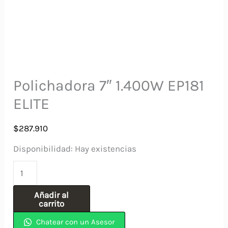
Polichadora 7″ 1.400W EP181
ELITE
$
287.910
Disponibilidad:
Hay existencias
Polichadora
7″
Añadir al
1.400W
carrito
EP181
Chatear con un Asesor