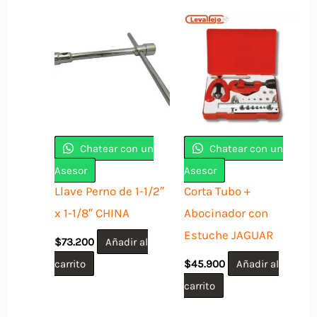
Chatear con un
Chatear con un
Asesor
Asesor
Llave Perno de 1-1/2″
Corta Tubo +
x 1-1/8″ CHINA
Abocinador con
Estuche JAGUAR
$
73.200
Añadir al
carrito
$
45.900
Añadir al
carrito