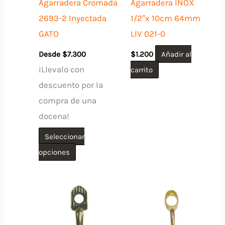
Agarradera Cromada
Agarradera INOX
2693-2 Inyectada
1/2″x 10cm 64mm
GATO
LIV 021-0
Desde
$
7.300
$
1.200
Añadir al
¡Llevalo con
carrito
descuento por la
compra de una
docena!
Seleccionar
Este
opciones
producto
tiene
múltiples
variantes.