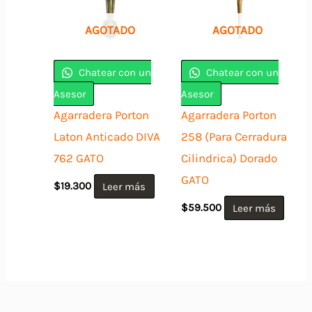
Las
opciones
AGOTADO
AGOTADO
se
pueden
Chatear con un
Chatear con un
elegir
Asesor
Asesor
en
Agarradera Porton
Agarradera Porton
la
Laton Anticado DIVA
258 (Para Cerradura
página
762 GATO
Cilindrica) Dorado
de
GATO
$
19.300
Leer más
producto
$
59.500
Leer más