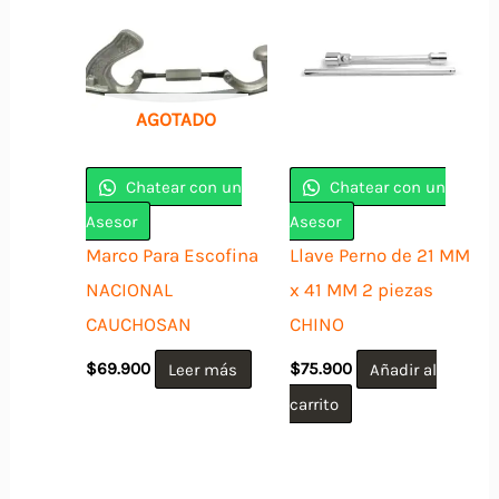
AGOTADO
Chatear con un
Chatear con un
Asesor
Asesor
Marco Para Escofina
Llave Perno de 21 MM
NACIONAL
x 41 MM 2 piezas
CAUCHOSAN
CHINO
$
69.900
Leer más
$
75.900
Añadir al
carrito