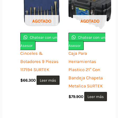
AGOTADO
AGOTADO
Chatear con un
Chatear con un
Asesor
Asesor
Cinceles &
Caja Para
Botadores 9 Piezas
Herramientas
117194 SURTEK
Plastico 21″ Con
Bandeja Chapeta
$
66.300
Leer más
Metalica SURTEK
$
79.900
Leer más