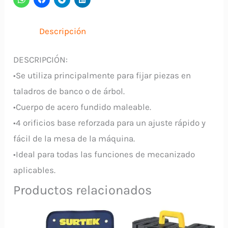
de
4"
Descripción
-
100
DESCRIPCIÓN:
MM
•Se utiliza principalmente para fijar piezas en
CHINA
taladros de banco o de árbol.
cantidad
•Cuerpo de acero fundido maleable.
•4 orificios base reforzada para un ajuste rápido y
fácil de la mesa de la máquina.
•Ideal para todas las funciones de mecanizado
aplicables.
Productos relacionados