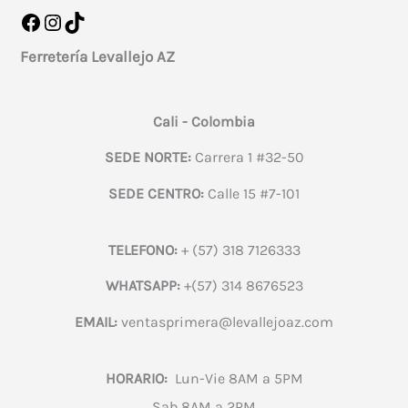
Facebook
Instagram
TikTok
Ferretería Levallejo AZ
Cali - Colombia
SEDE NORTE:
Carrera 1 #32-50
SEDE CENTRO:
Calle 15 #7-101
TELEFONO:
+ (57) 318 7126333
WHATSAPP:
+(57) 314 8676523
EMAIL:
ventasprimera@levallejoaz.com
HORARIO:
Lun-Vie 8AM a 5PM
Sab 8AM a 2PM