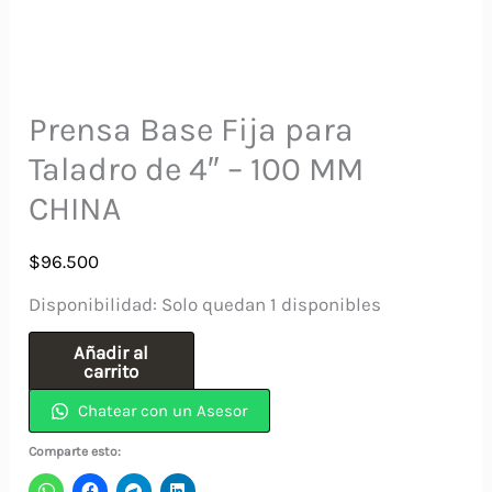
Prensa Base Fija para
Taladro de 4″ – 100 MM
CHINA
$
96.500
Disponibilidad:
Solo quedan 1 disponibles
Prensa
Añadir al
carrito
Base
Chatear con un Asesor
Fija
para
Comparte esto:
Taladro