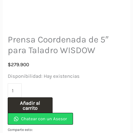
Prensa Coordenada de 5″
para Taladro WISDOW
$
279.900
Disponibilidad:
Hay existencias
Prensa
Coordenada
Añadir al
de
carrito
5"
Chatear con un Asesor
para
Comparte esto: