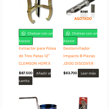
AGOTADO
Chatear con un
Chatear con un
Asesor
Asesor
Extractor para Polea
Destornillador
de Tres Patas 12″
Impacto 8 Piezas
CLEMSON HOPEX
J3100 DISCOVER
$
87.500
Añadir al
$
63.700
Leer más
carrito