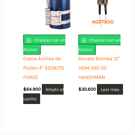
AGOTADO
Chatear con un
Chatear con un
Asesor
Asesor
Cierra Anillos de
Alicate Bomba 12″
Pistón 4″ 6204175
HDM-100-35
FORCE
HANDYMAN
$
64.900
Añadir al
$
30.600
Leer más
carrito