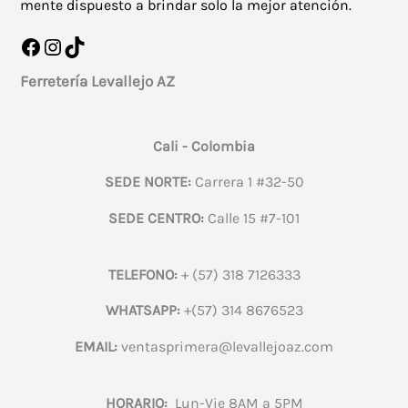
mente dispuesto a brindar solo la mejor atención.
Facebook
Instagram
TikTok
Ferretería Levallejo AZ
Cali - Colombia
SEDE NORTE:
Carrera 1 #32-50
SEDE CENTRO:
Calle 15 #7-101
TELEFONO:
+ (57) 318 7126333
WHATSAPP:
+(57) 314 8676523
EMAIL:
ventasprimera@levallejoaz.com
HORARIO:
Lun-Vie 8AM a 5PM