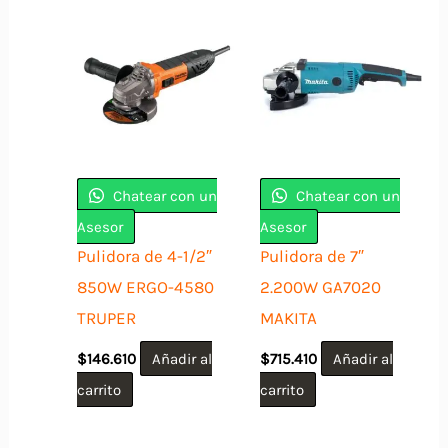
Chatear con un
Chatear con un
Asesor
Asesor
Pulidora de 4-1/2″
Pulidora de 7″
850W ERGO-4580
2.200W GA7020
TRUPER
MAKITA
$
146.610
Añadir al
$
715.410
Añadir al
carrito
carrito