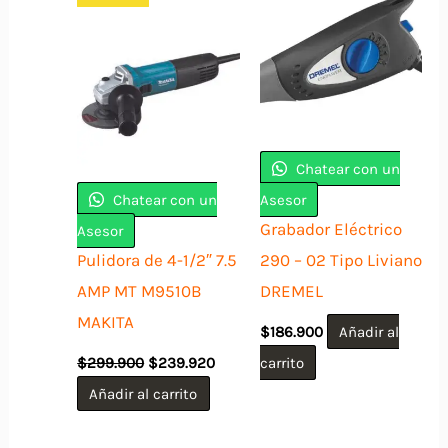
Chatear con un
Chatear con un
Asesor
Grabador Eléctrico
Asesor
Pulidora de 4-1/2″ 7.5
290 – 02 Tipo Liviano
AMP MT M9510B
DREMEL
MAKITA
$
186.900
Añadir al
El
El
$
299.900
$
239.920
carrito
precio
precio
original
actual
Añadir al carrito
era:
es:
$299.900.
$239.920.