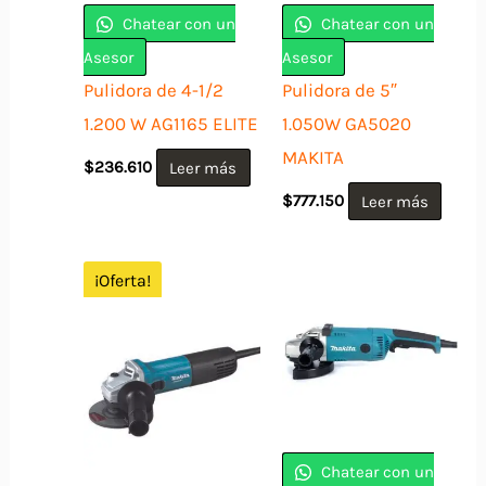
Chatear con un
Chatear con un
Asesor
Asesor
Pulidora de 4-1/2
Pulidora de 5″
1.200 W AG1165 ELITE
1.050W GA5020
MAKITA
$
236.610
Leer más
$
777.150
Leer más
¡Oferta!
Chatear con un