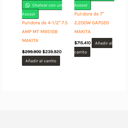
Chatear con un
Asesor
Pulidora de 7″
Asesor
Pulidora de 4-1/2″ 7.5
2.200W GA7020
AMP MT M9510B
MAKITA
MAKITA
$
715.410
Añadir al
El
El
$
299.900
$
239.920
carrito
precio
precio
original
actual
Añadir al carrito
era:
es:
$299.900.
$239.920.