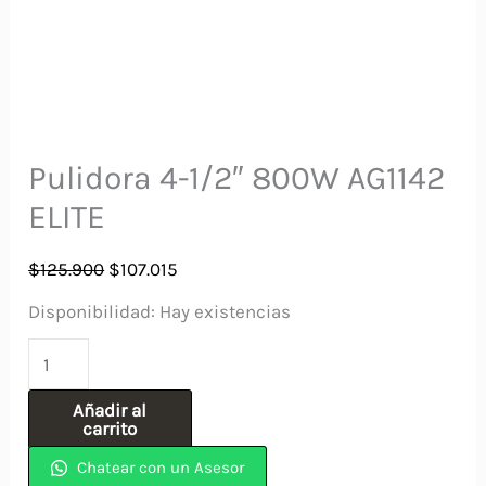
Pulidora 4-1/2″ 800W AG1142
ELITE
El
El
$
125.900
$
107.015
precio
precio
Disponibilidad:
Hay existencias
original
actual
Pulidora
era:
es:
4-
$125.900.
$107.015.
Añadir al
1/2"
carrito
800W
Chatear con un Asesor