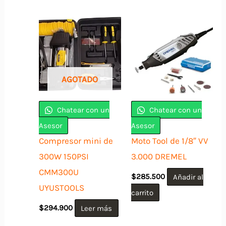
$299.900.
$239.9
AGOTADO
Chatear con un
Chatear con un
Asesor
Asesor
Compresor mini de
Moto Tool de 1/8″ VV
300W 150PSI
3.000 DREMEL
CMM300U
$
285.500
Añadir al
UYUSTOOLS
carrito
$
294.900
Leer más