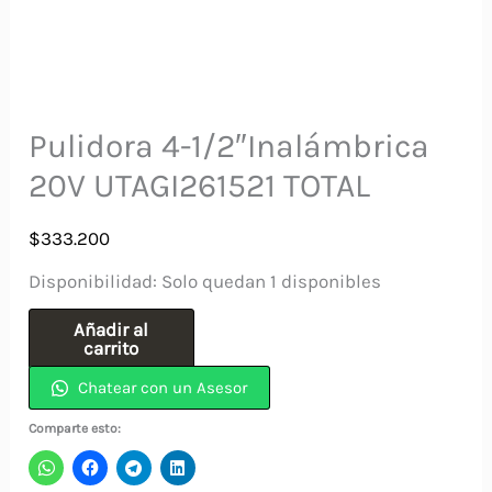
Pulidora 4-1/2″Inalámbrica
20V UTAGI261521 TOTAL
$
333.200
Disponibilidad:
Solo quedan 1 disponibles
Pulidora
Añadir al
carrito
4-
Chatear con un Asesor
1/2"Inalámbrica
20V
Comparte esto:
UTAGI261521