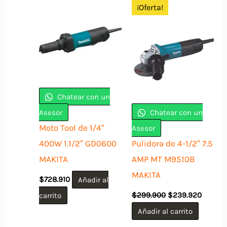
¡Oferta!
Chatear con un
Asesor
Chatear con un
Moto Tool de 1/4″
Asesor
400W 1.1/2″ GD0600
Pulidora de 4-1/2″ 7.5
MAKITA
AMP MT M9510B
MAKITA
$
728.910
Añadir al
El
El
carrito
$
299.900
$
239.920
precio
precio
original
actual
Añadir al carrito
era:
es: