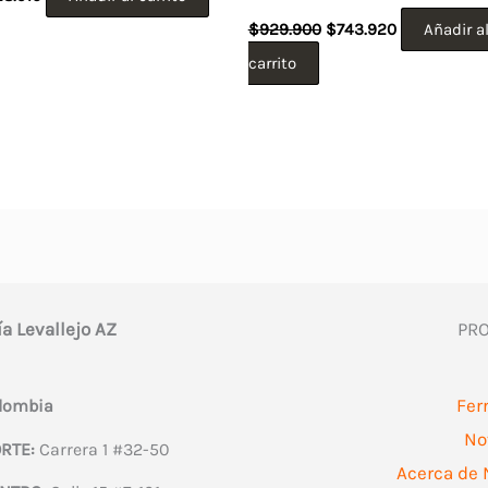
El
El
$
929.900
$
743.920
Añadir a
precio
precio
original
actual
carrito
era:
es:
$929.900.
$743.920.
ía Levallejo AZ
PR
Fer
olombia
No
RTE:
Carrera 1 #32-50
Acerca de 