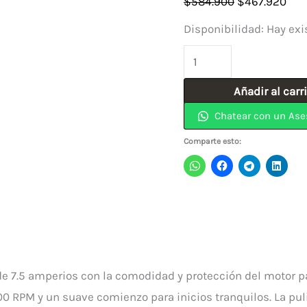
El
El
$
584.900
$
467.920
precio
pre
Disponibilidad:
Hay exi
original
act
Pulidora
era:
es:
de
$584.900.
$46
Añadir al carr
4-
Chatear con un Ase
1/2"
7.5A
Comparte esto:
Estuche
Metálico
9557PBX1
MAKITA
cantidad
de 7.5 amperios con la comodidad y protección del motor p
00 RPM y un suave comienzo para inicios tranquilos. La pu