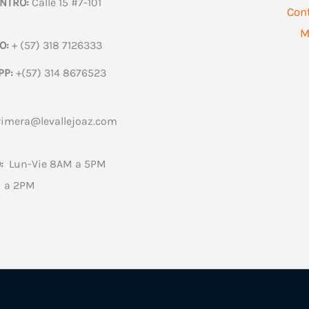
NTRO:
Calle 15 #7-101
Con
M
O:
+ (57) 318 7126333
PP:
+(57) 314 8676523
rimera@levallejoaz.com
:
Lun-Vie 8AM a 5PM
 a 2PM