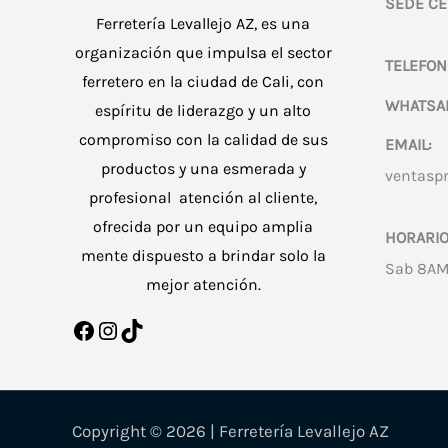
SEDE CE
Ferretería Levallejo AZ, es una
organización que impulsa el sector
TELEFON
ferretero en la ciudad de Cali, con
WHATSA
espíritu de liderazgo y un alto
compromiso con la calidad de sus
EMAIL:
productos y una esmerada y
ventasp
profesional atención al cliente,
ofrecida por un equipo amplia
HORARIO
mente dispuesto a brindar solo la
Sab 8AM
mejor atención.
Facebook
Instagram
TikTok
Copyright © 2026 | Ferretería Levallejo AZ