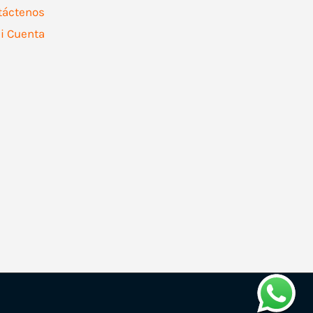
táctenos
i Cuenta