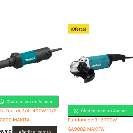
¡Oferta!
Chatear con un Asesor
o Tool de 1/4″ 400W 1.1/2″
Chatear con un Asesor
0600 MAKITA
Pulidora de 9″ 2.700W
GA9082 MAKITA
28.910
Añadir al carrito