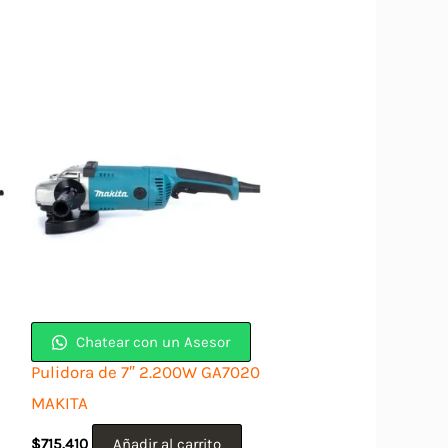
Chatear con un Asesor
Pulidora de 7″ 2.200W GA7020
MAKITA
$
715.410
Añadir al carrito