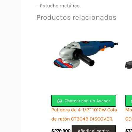
– Estuche metálico.
Productos relacionados
Chatear con un Asesor
Pulidora de 4-1/2″ 1010W Cola
Mot
de ratón CT3049 DISCOVER.
GD
$
279.900
Añadir al carrito
$
7