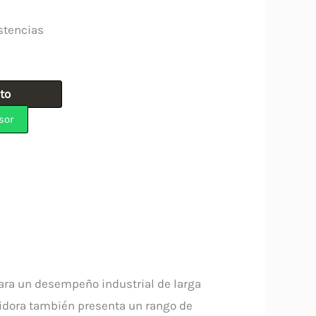
cio
stencias
ual
7.920.
ito
sor
ara un desempeño industrial de larga
lidora también presenta un rango de