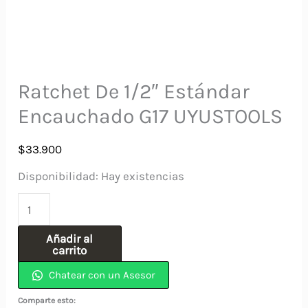
Ratchet De 1/2″ Estándar
Encauchado G17 UYUSTOOLS
$
33.900
Disponibilidad:
Hay existencias
Ratchet
De
Añadir al
1/2"
carrito
Estándar
Chatear con un Asesor
Encauchado
Comparte esto: