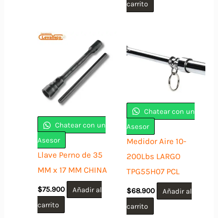
carrito
Chatear con un
Chatear con un
Asesor
Asesor
Medidor Aire 10-
Llave Perno de 35
200Lbs LARGO
MM x 17 MM CHINA
TPG55H07 PCL
$
75.900
Añadir al
$
68.900
Añadir al
carrito
carrito