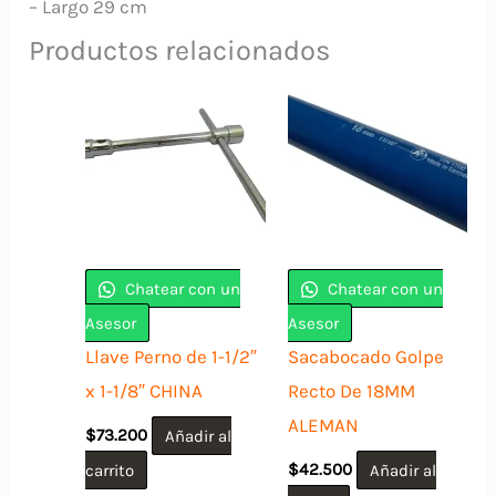
– Largo 29 cm
Productos relacionados
Chatear con un
Chatear con un
Asesor
Asesor
Llave Perno de 1-1/2″
Sacabocado Golpe
x 1-1/8″ CHINA
Recto De 18MM
ALEMAN
$
73.200
Añadir al
carrito
$
42.500
Añadir al